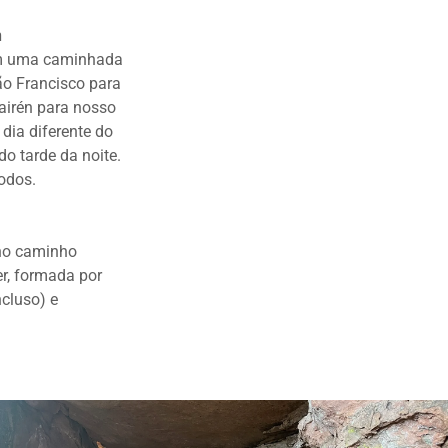
n
com uma caminhada
o Francisco para
airén para nosso
dia diferente do
o tarde da noite.
odos.
 no caminho
r, formada por
cluso) e