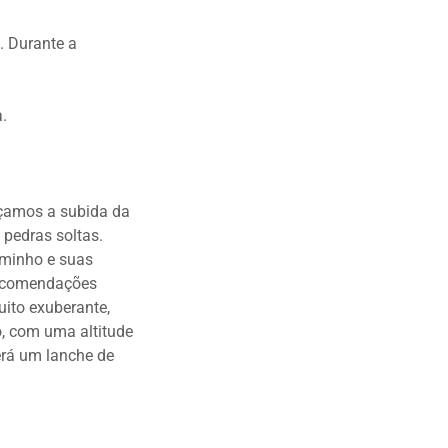
. Durante a
a.
çamos a subida da
 pedras soltas.
aminho e suas
ecomendações
uito exuberante,
o, com uma altitude
erá um lanche de