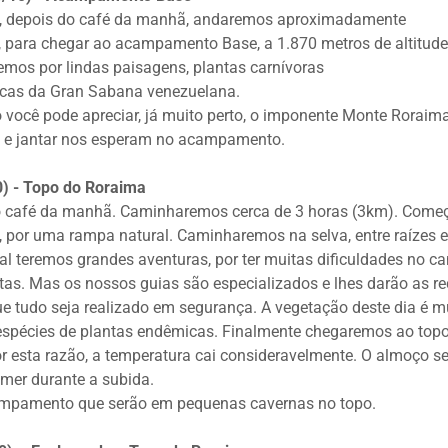
, depois do café da manhã, andaremos aproximadamente
, para chegar ao acampamento Base, a 1.870 metros de altitude
mos por lindas paisagens, plantas carnívoras
micas da Gran Sabana venezuelana.
o você pode apreciar, já muito perto, o imponente Monte Roraim
 e jantar nos esperam no acampamento.
10) - Topo do Roraima
 café da manhã. Caminharemos cerca de 3 horas (3km). Come
, por uma rampa natural. Caminharemos na selva, entre raízes e
al teremos grandes aventuras, por ter muitas dificuldades no c
tas. Mas os nossos guias são especializados e lhes darão as r
e tudo seja realizado em segurança. A vegetação deste dia é m
espécies de plantas endêmicas. Finalmente chegaremos ao top
r esta razão, a temperatura cai consideravelmente. O almoço s
omer durante a subida.
mpamento que serão em pequenas cavernas no topo.