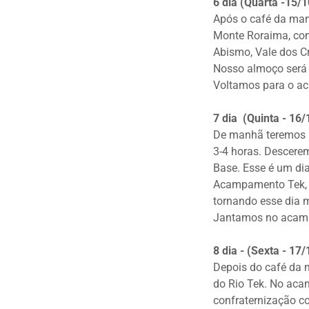
6 dia (Quarta -15/
Após o café da m
Monte Roraima, como
Abismo, Vale dos C
Nosso almoço será
Voltamos para o a
7 dia (Quinta - 1
De manhã teremos a
3-4 horas. Descere
Base. Esse é um dia
Acampamento Tek, m
tornando esse dia m
Jantamos no acam
8 dia - (Sexta - 1
Depois do café d
do Rio Tek. No aca
confraternização c