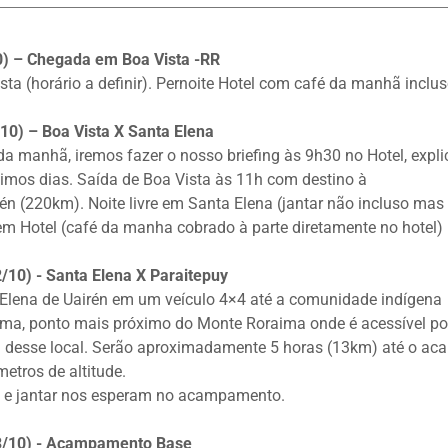
10) – Chegada em Boa Vista -RR
a (horário a definir). Pernoite Hotel com café da manhã inclu
/10) – Boa Vista X Santa Elena
 da manhã, iremos fazer o nosso briefing às 9h30 no Hotel, exp
mos dias. Saída de Boa Vista às 11h com destino à
én (220km). Noite livre em Santa Elena (jantar não incluso mas é
 em Hotel (café da manha cobrado à parte diretamente no hotel)
2/10) - Santa Elena X Paraitepuy
lena de Uairén em um veículo 4×4 até a comunidade indígena
ma, ponto mais próximo do Monte Roraima onde é acessível po
desse local. Serão aproximadamente 5 horas (13km) até o ac
metros de altitude.
 e jantar nos esperam no acampamento.
13/10) - Acampamento Base