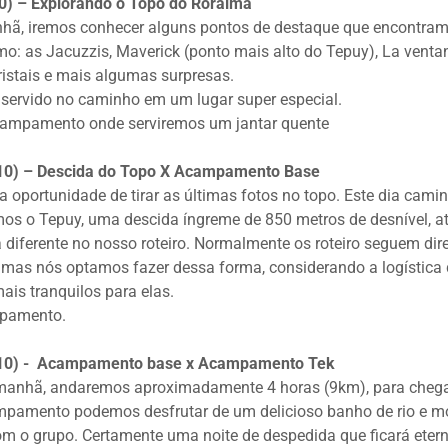
10) – Explorando o Topo do Roraima
anhã, iremos conhecer alguns pontos de destaque que encontra
: as Jacuzzis, Maverick (ponto mais alto do Tepuy), La ventan
ristais e mais algumas surpresas.
 servido no caminho em um lugar super especial.
campamento onde serviremos um jantar quente
6/10) – Descida do Topo X Acampamento Base
 oportunidade de tirar as últimas fotos no topo. Este dia cam
mos o Tepuy, uma descida íngreme de 850 metros de desnível, 
 diferente no nosso roteiro. Normalmente os roteiro seguem dir
as nós optamos fazer dessa forma, considerando a logística 
ais tranquilos para elas.
pamento.
7/10) - Acampamento base x
Acampamento Tek
a manhã, andaremos aproximadamente 4 horas (9km), para che
mpamento podemos desfrutar de um delicioso banho de rio e 
om o grupo. Certamente uma noite de despedida que ficará ete