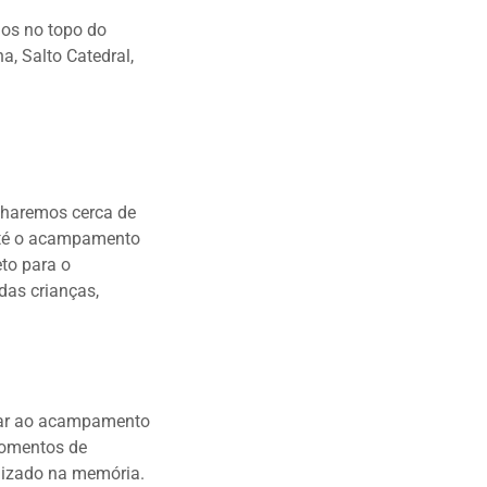
mos no topo do
a, Salto Catedral,
inharemos cerca de
até o acampamento
eto para o
das crianças,
gar ao acampamento
momentos de
rnizado na memória.