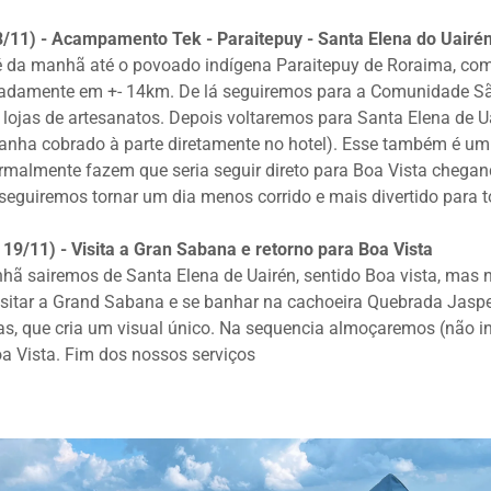
18/11) - Acampamento Tek - Paraitepuy - Santa Elena do Uairé
fé da manhã até o povoado indígena Paraitepuy de Roraima, 
adamente em +- 14km. De lá seguiremos para a Comunidade Sã
s lojas de artesanatos. Depois voltaremos para Santa Elena de U
anha cobrado à parte diretamente no hotel). Esse também é um 
rmalmente fazem que seria seguir direto para Boa Vista chegand
guiremos tornar um dia menos corrido e mais divertido para t
 19/11) - Visita a Gran Sabana e retorno para Boa Vista
nhã sairemos de Santa Elena de Uairén, sentido Boa vista, mas
sitar a Grand Sabana e se banhar na cachoeira Quebrada Jaspe
s, que cria um visual único. Na sequencia almoçaremos (não in
a Vista. Fim dos nossos serviços